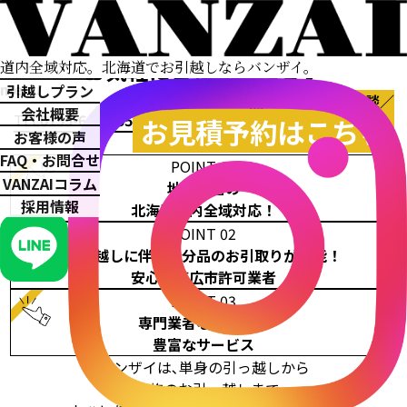
営業時間外・対応地域外も
お気軽にご相談ください
道内全域対応。
北海道でお引越しならバンザイ。
menu
引越しプラン
＼まずは引越しの無料見積り・ご相談／
会社概要
TEL
0155-66-9955
お見積予約はこちら
お客様の声
FAQ・お問合せ
POINT 01
VANZAIコラム
地域密着の
採用情報
北海道道内全域対応！
POINT 02
引っ越しに伴う処分品のお引取りが可能！
安心の帯広市許可業者
POINT 03
専門業者ならではの
豊富なサービス
バンザイは､単身の引っ越しから
ご家族のお引っ越しまで､