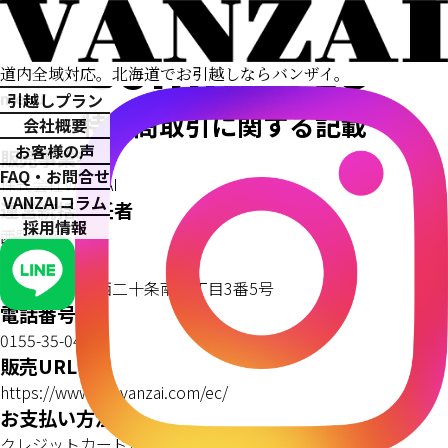
Commerce
道内全域対応。
北海道でお引越しならバンザイ。
menu
引越しプラン
特定商取引に関する記載
会社概要
お客様の声
販売事業者
FAQ・お問合せ
株式会社VANZAI
VANZAIコラム
運営統括責任者
採用情報
西野智暁
所在地
北海道帯広市西二十条南二丁目3番5号
電話番号
0155-35-0441
販売URL
https://www.vanvanzai.com/ec/
お支払い方法
クレジットカード決済