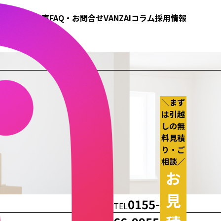
概要
お客様の声
FAQ・お問合せ
VANZAIコラム
採用情報
＼まず
は引越
しの無
料見積
り・ご
相談／
お
見
0155-
TEL