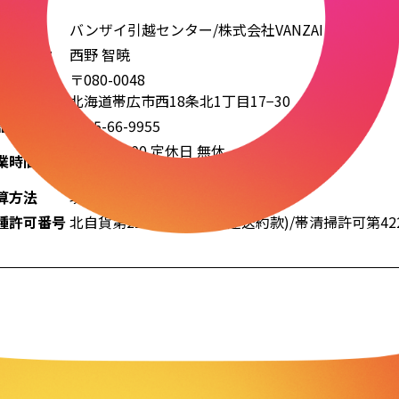
業者名
バンザイ引越センター/株式会社VANZAI
表取締役
西野 智暁
〒080-0048
業所
北海道帯広市西18条北1丁目17−30
話番号
0155-66-9955
9:00〜19:00 定休日 無休
業時間
（年末年始はお休み）
算方法
現金・振込み・カード
種許可番号
北自貨第228号
(標準引越運送約款)
/帯清掃許可第42