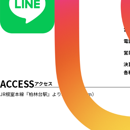
事
代
営
電
営
決
各
ACCESS
アクセス
JR根室本線『柏林台駅』より車で6分（2km）