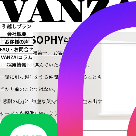
引越しプラン
会社概要
PHILOSOPHY
企業理念
お客様の声
FAQ・お問合せ
“信用第一、 信頼第一、 お客様第一”
VANZAIコラム
採用情報
お客様に当社を選んでいただいたことも､
一緒に引っ越しをする仲間がいてくれることも
当たり前のことではない｡
｢感謝の心｣と｢謙虚な気持ち｣で感動を生み出す
サービスを提供し続けよう｡
ABOUT US
会社情報