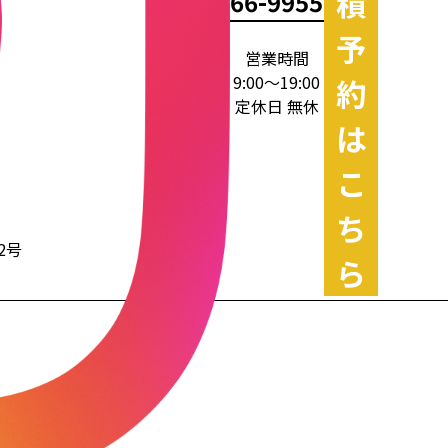
積
66-9955
予
営業時間
9:00～19:00
約
定休日 無休
は
こ
ち
2号
ら