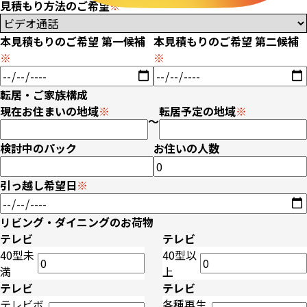
見積もり方法のご希望
※
本見積もりのご希望 第一候補
本見積もりのご希望 第二候補
※
※
転居・ご家族構成
現在お住まいの地域
※
転居予定の地域
※
〜
検討中のパック
お住いの人数
引っ越し希望日
※
リビング・ダイニングのお荷物
テレビ
テレビ
40型未
40型以
満
上
テレビ
テレビ
テレビボ
各種再生