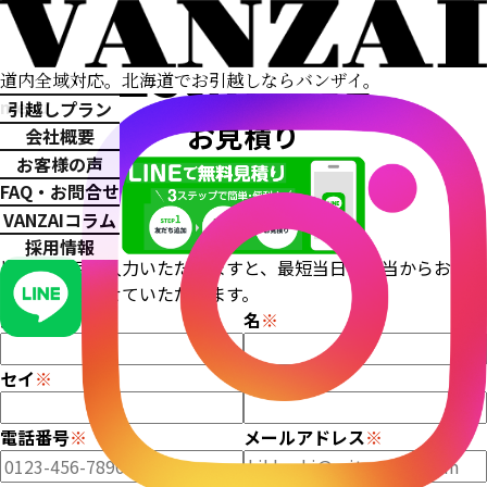
Estimate
道内全域対応。
北海道でお引越しならバンザイ。
menu
引越しプラン
お見積り
会社概要
お客様の声
FAQ・お問合せ
VANZAIコラム
採用情報
以下の項目を入力いただきますと、最短当日に担当からお見積
りをご回答させていただきます。
姓
※
名
※
セイ
※
メイ
※
電話番号
※
メールアドレス
※