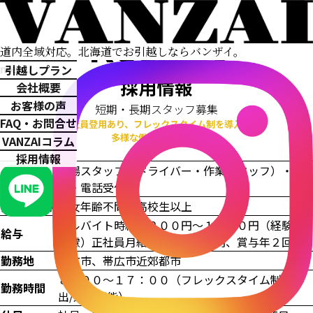
Recruit
道内全域対応。
北海道でお引越しならバンザイ。
menu
引越しプラン
採用情報
会社概要
お客様の声
短期・長期スタッフ募集
FAQ・お問合せ
正社員登用あり、フレックスタイム制を導入。
多様な働き方を実現。
VANZAIコラム
採用情報
現場スタッフ（ドライバー・作業スタッフ）・営
募集職種
業・電話受付
資格・技術
男女年齢不問、高校生以上
アルバイト時給１２００円～１５００円（経験等
給与
考慮）正社員月給２３～３５万円、賞与年２回
勤務地
帯広市、帯広市近郊都市
８：００～１７：００（フレックスタイム制・早
勤務時間
出/遅出可能）