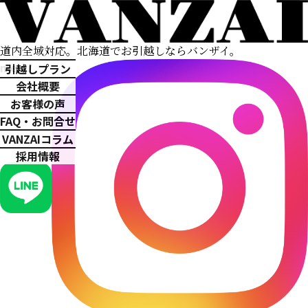
道内全域対応。
北海道でお引越しならバンザイ。
menu
引越しプラン
会社概要
お客様の声
FAQ・お問合せ
VANZAIコラム
採用情報