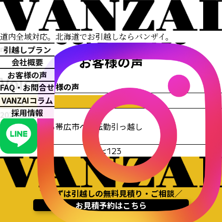
Users Voice
道内全域対応。
北海道でお引越しならバンザイ。
menu
引越しプラン
お客様の声
会社概要
お客様の声
Voice
お客様の声
FAQ・お問合せ
VANZAIコラム
採用情報
2024/08/01
新ひだか町から帯広市への転勤引っ越し
単身
<
1
2
3
＼まずは引越しの無料見積り・ご相談／
お見積予約はこちら